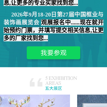
息,让更多的专业买家找到您...
2026年
9月18-20日
第27届中国框业与
装饰画展览会
观展报名中......现在就开
始预约门票，并填写提交相关信息,让更
多的厂家找到您...