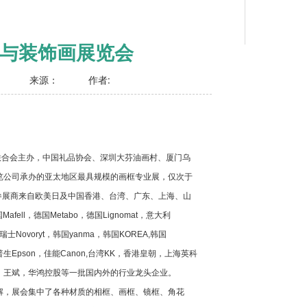
框业与装饰画展览会
来源：
作者:
联合会主办，中国礼品协会、深圳大芬油画村、厦门乌
览公司承办的亚太地区最具规模的画框专业展，仅次于
o参展商来自欧美日及中国香港、台湾、广东、上海、山
l，德国Metabo，德国Lignomat，意大利
瑞士Novoryt，韩国yanma，韩国KOREA,韩国
生Epson，佳能Canon,台湾KK，香港皇朝，上海英科
友，王斌，华鸿控股等一批国内外的行业龙头企业。
解，展会集中了各种材质的相框、画框、镜框、角花