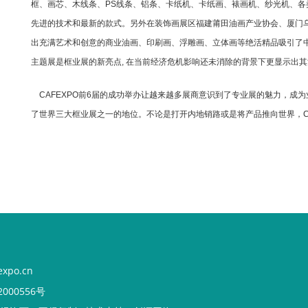
框、画芯、木线条、PS线条、铝条、卡纸机、卡纸画、裱画机、纱光机、
先进的技术和最新的款式。另外在装饰画展区福建莆田油画产业协会、厦门
出充满艺术和创意的商业油画、印刷画、浮雕画、立体画等绝活精品吸引了
主题展是框业展的新亮点, 在当前经济危机影响还未消除的背景下更显示
CAFEXPO前6届的成功举办让越来越多展商意识到了专业展的魅力，成
了世界三大框业展之一的地位。不论是打开内地销路或是将产品推向世界，CA
xpo.cn
000556号