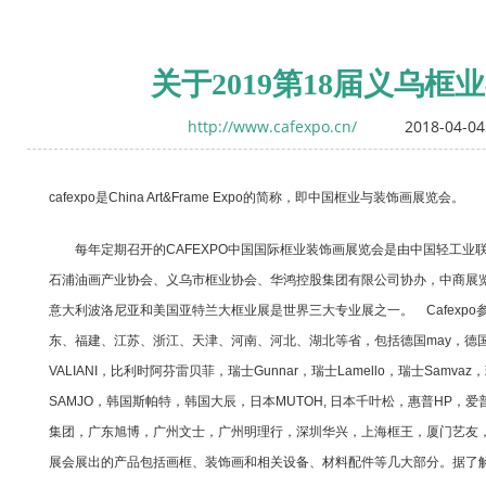
关于2019第18届义乌
http://www.cafexpo.cn/
2018-04-04
cafexpo是China Art&Frame Expo的简称，即中国框业与装饰画展览会。
每年定期召开的CAFEXPO中国国际框业装饰画展览会是由中国轻工业
石浦油画产业协会、义乌市框业协会、华鸿控股集团有限公司协办，中商展
意大利波洛尼亚和美国亚特兰大框业展是世界三大专业展之一。 Cafexp
东、福建、江苏、浙江、天津、河南、河北、湖北等省，包括德国may，德国Mafel
VALIANI，比利时阿芬雷贝菲，瑞士Gunnar，瑞士Lamello，瑞士Samvaz，
SAMJO，韩国斯帕特，韩国大辰，日本MUTOH, 日本千叶松，惠普HP，爱普
集团，广东旭博，广州文士，广州明理行，深圳华兴，上海框王，厦门艺
展会展出的产品包括画框、装饰画和相关设备、材料配件等几大部分。据了