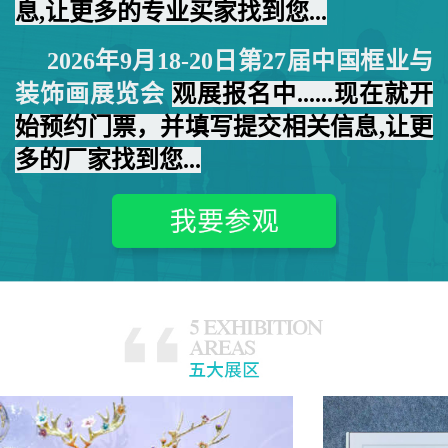
息,让更多的专业买家找到您...
2026年
9月18-20日
第27届中国框业与
装饰画展览会
观展报名中......现在就开
始预约门票，并填写提交相关信息,让更
多的厂家找到您...